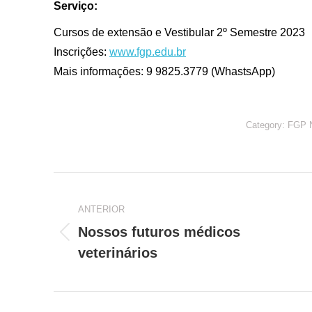
Serviço:
Cursos de extensão e Vestibular 2º Semestre 2023
Inscrições:
www.fgp.edu.br
Mais informações: 9 9825.3779 (WhastsApp)
Category:
FGP 
Navegação
de
ANTERIOR
Nossos futuros médicos
Post
post:
veterinários
anterior: