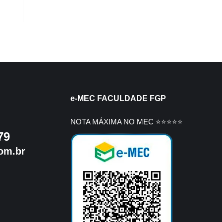
e-MEC FACULDADE FGP
NOTA MÁXIMA NO MEC ⭐⭐⭐⭐⭐
79
om.br