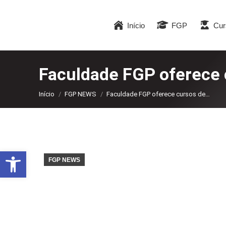
Início
FGP
Cur
Faculdade FGP oferece c
Você está aqui:
Início
FGP NEWS
Faculdade FGP oferece cursos de…
Abrir a barra de ferramentas
FGP NEWS