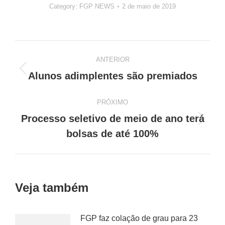
Category:
FGP NEWS
2 de maio de 2019
Navegação
ANTERIOR
de
Post
Alunos adimplentes são premiados
anterior:
post:
PRÓXIMO
Processo seletivo de meio de ano terá
Próximo
bolsas de até 100%
post:
Veja também
FGP faz colação de grau para 23