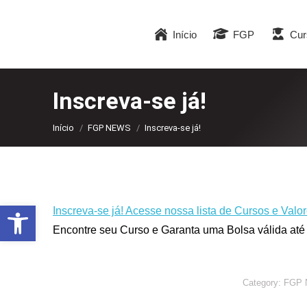
Início
FGP
Cur
Inscreva-se já!
Você está aqui:
Início
FGP NEWS
Inscreva-se já!
Abrir a barra de ferramentas
Inscreva-se já! Acesse nossa lista de Cursos e Val
Encontre seu Curso e Garanta uma Bolsa válida até
Category:
FGP