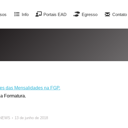
sos
Info
Portais EAD
Egresso
Contato
ores das Mensalidades na FGP.
 a Formatura.
 NEWS
13 de junho de 2018