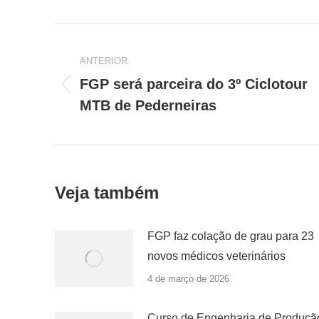
Navegação
de
ANTERIOR
FGP será parceira do 3º Ciclotour
Post
post:
MTB de Pederneiras
anterior:
Veja também
FGP faz colação de grau para 23
novos médicos veterinários
4 de março de 2026
Curso de Engenharia de Produçã