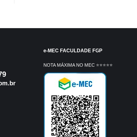
e-MEC FACULDADE FGP
NOTA MÁXIMA NO MEC ⭐⭐⭐⭐⭐
79
om.br