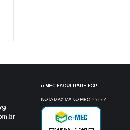
e-MEC FACULDADE FGP
NOTA MÁXIMA NO MEC ⭐⭐⭐⭐⭐
79
om.br