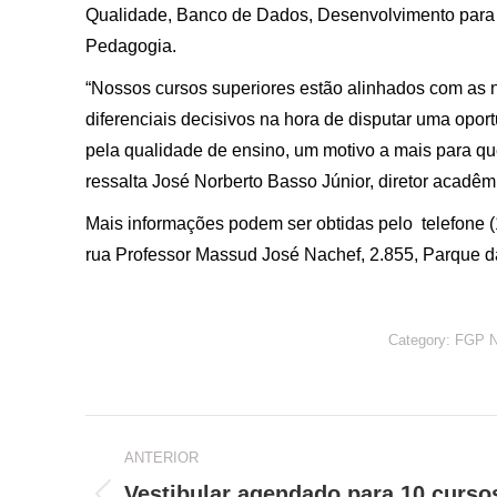
Qualidade, Banco de Dados, Desenvolvimento para I
Pedagogia.
“Nossos cursos superiores estão alinhados com as 
diferenciais decisivos na hora de disputar uma opo
pela qualidade de ensino, um motivo a mais para qu
ressalta José Norberto Basso Júnior, diretor acadê
Mais informações podem ser obtidas pelo telefone (
rua Professor Massud José Nachef, 2.855, Parque da
Category:
FGP 
Navegação
ANTERIOR
de
Vestibular agendado para 10 curso