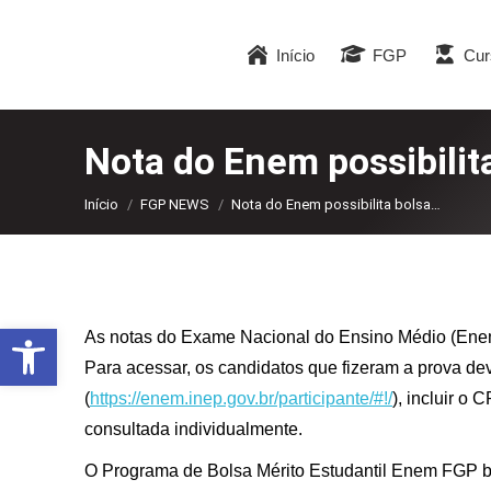
Início
FGP
Cur
Nota do Enem possibilit
Você está aqui:
Início
FGP NEWS
Nota do Enem possibilita bolsa…
Abrir a barra de ferramentas
As notas do Exame Nacional do Ensino Médio (Enem) 
Para acessar, os candidatos que fizeram a prova de
(
https://enem.inep.gov.br/participante/#!/
), incluir o
consultada individualmente.
O Programa de Bolsa Mérito Estudantil Enem FGP b