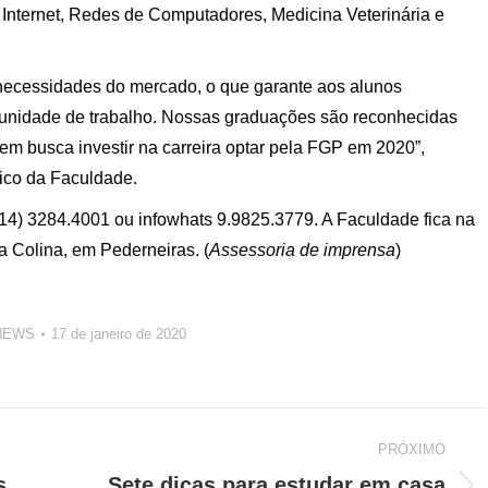
nternet, Redes de Computadores, Medicina Veterinária e
necessidades do mercado, o que garante aos alunos
rtunidade de trabalho. Nossas graduações são reconhecidas
em busca investir na carreira optar pela FGP em 2020”,
mico da Faculdade.
14) 3284.4001 ou infowhats 9.9825.3779. A Faculdade fica na
 Colina, em Pederneiras. (
Assessoria de imprensa
)
NEWS
17 de janeiro de 2020
PRÓXIMO
s
Sete dicas para estudar em casa