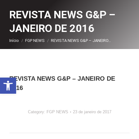
REVISTA NEWS G&P –
JANEIRO DE 2016
Você está aqui:
Início
FGP NEWS
REVISTA NEWS G&P – JANEIRO…
Abrir a barra de ferramentas
REVISTA NEWS G&P – JANEIRO DE
2016
Category:
FGP NEWS
23 de janeiro de 2017