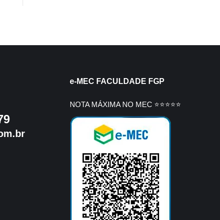
e-MEC FACULDADE FGP
NOTA MÁXIMA NO MEC ⭐⭐⭐⭐⭐
79
om.br