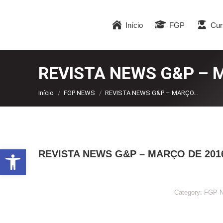
Início
FGP
Cur
REVISTA NEWS G&P – 
Você está aqui:
Início
FGP NEWS
REVISTA NEWS G&P – MARÇO…
Abrir a barra de ferramentas
REVISTA NEWS G&P – MARÇO DE 201
Category:
FGP 