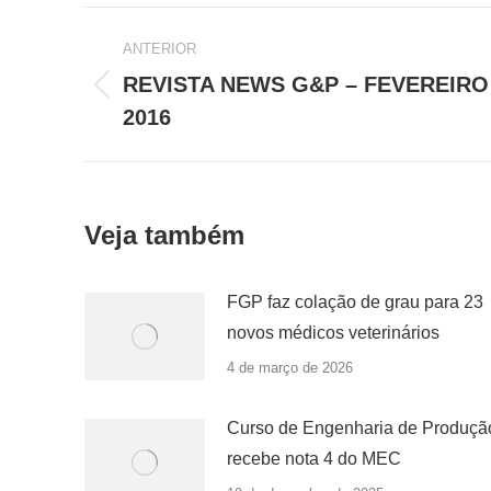
Navegação
ANTERIOR
de
REVISTA NEWS G&P – FEVEREIRO
Post
post:
2016
anterior:
Veja também
FGP faz colação de grau para 23
novos médicos veterinários
4 de março de 2026
Curso de Engenharia de Produçã
recebe nota 4 do MEC