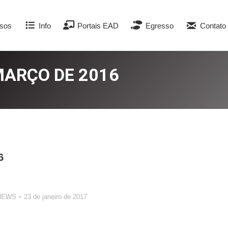
sos
Info
Portais EAD
Egresso
Contato
MARÇO DE 2016
6
NEWS
23 de janeiro de 2017