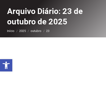
Arquivo Diário:
23 de
outubro de 2025
Você está aqui:
Início
2025
outubro
23
Abrir a barra de ferramentas