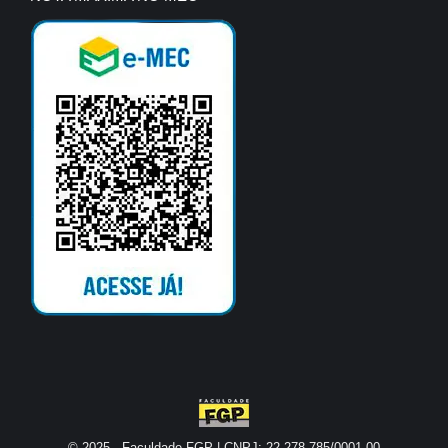
© 2025 - Faculdade FGP | CNPJ: 22.278.785/0001-00