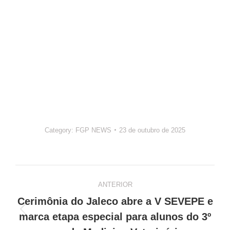
Category:
FGP NEWS
23 de outubro de 2025
Navegação
ANTERIOR
de
Cerimônia do Jaleco abre a V SEVEPE e
Post
post:
marca etapa especial para alunos do 3º
anterior: