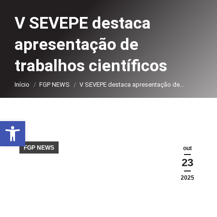
V SEVEPE destaca
apresentação de
trabalhos científicos
Você está aqui:
Início
FGP NEWS
V SEVEPE destaca apresentação de…
Abrir a barra de ferramentas
FGP NEWS
out
23
2025