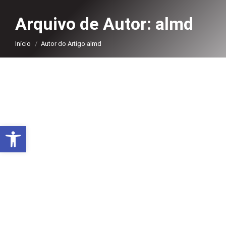
Arquivo de Autor:
almd
Você está aqui:
Início
Autor do Artigo almd
Abrir a barra de ferramentas
Emoção marca formatura de
alunos de Administração e
Contábeis