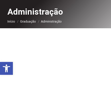
Administração
Você está aqui:
Início
Graduação
Administração
Abrir a barra de ferramentas