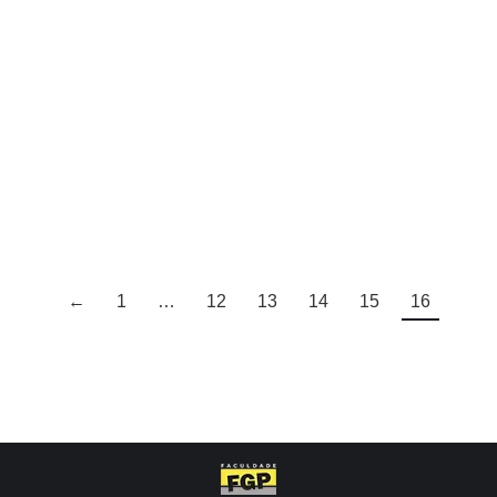
REVISTA NEWS G&P – AGOSTO
DE 2015
FGP NEWS
Por
almd
23 de janeiro de 2017
REVISTA NEWS G&P – AGOSTO DE 2015
←
1
…
12
13
14
15
16